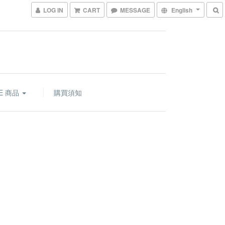
LOG IN
CART
MESSAGE
English
RE 商品
購買須知