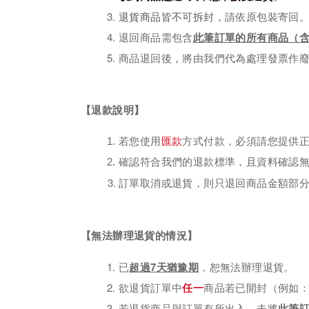
退貨商品皆不可拆封，
請依原包裝寄回
退回商品需包含
此筆訂單的所有商品（
商品退回後，將由我們代為處理發票作
【退款說明】
匯款
若您使用
方式付款，必須請您提供
確認符合我們的退款標準，且資料確認
訂單取消或退貨，則只退回商品金額部
【無法辦理退貨的情況】
已
超過7天猶豫期
，恕無法辦理退貨。
欲退貨訂單中
任一
商品若已開封（例如
若退貨商品與訂單有所出入，未將
此筆