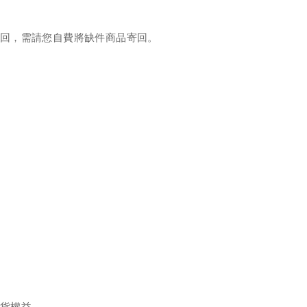
回，
需請您自費將缺件商品寄回
。
貨權益。