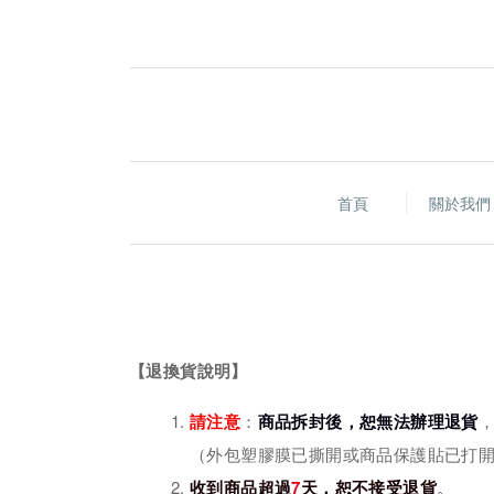
首頁
關於我
【退換貨說明】
請注意
：
商品拆封後，恕無法辦理退貨
（外包塑膠膜已撕開或商品保護貼已打
收到商品超過
7
天，恕不接受退貨
。