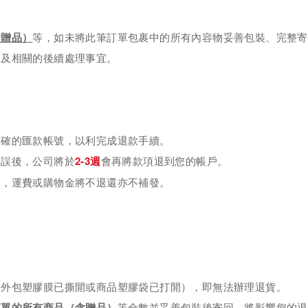
。
含贈品）
等，
如未將此筆訂單包裹中的所有內容物妥善包裝、完整寄
廢及相關的後續處理事宜。
正確的匯款帳號，以利完成退款手續。
2-3週
無誤後，公司將於
會再將款項退到您的帳戶。
分，運費或購物金將不退還亦不補發。
：外包塑膠膜已撕開或商品塑膠袋已打開），即無法辦理退貨。
訂單的所有商品（含贈品）
等全數並妥善包裝後寄回，將影響您的退